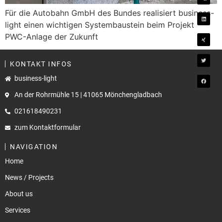
Für die Autobahn GmbH des Bundes realisiert business-
light einen wichtigen Systembaustein beim Projekt
PWC-Anlage der Zukunft
KONTAKT INFOS
business-light
An der Rohrmühle 15 | 41065 Mönchengladbach
021618490231
zum Kontaktformular
NAVIGATION
Home
News / Projects
About us
Services