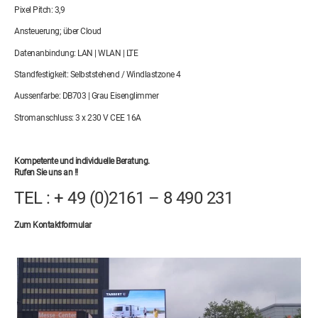
Pixel Pitch: 3,9
Ansteuerung; über Cloud
Datenanbindung: LAN | WLAN | LTE
Standfestigkeit: Selbststehend / Windlastzone 4
Aussenfarbe: DB703 | Grau Eisenglimmer
Stromanschluss: 3 x 230 V CEE 16A
Kompetente und individuelle Beratung.
Rufen Sie uns an !!
TEL : + 49 (0)2161 – 8 490 231
Zum Kontaktformular