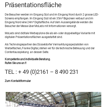
Präsentationsfläche
Die Besucher werden im Eingang Süd und im Eingang Nord durch 2 grosse LED-
Screens empfangen. Im Eingang Süd ist ein 35m² Bigscreen verbaut und im
Eingang Nord eine 24m² Digitalfläche. Auf dem Aussengelände werden die
Besucher der Messe über MoLeds mit Informationen versorgt.
MoLeds sind diditale Werbepylone die als ein- oder doppelseitige Variante mit
digitalen Präsentationsflächen ausgestattet sind.
Als Technologiepartner des Düsseldorfer Vermarktungsspezialisten von
Werbeflächen,
Franke Digital
, stehen wir für die technische Betreuung und der
Contentausspielung an dessen Seite.
Kompetente und individuelle Beratung.
Rufen Sie uns an !!
TEL : + 49 (0)2161 – 8 490 231
Zum Kontaktformular